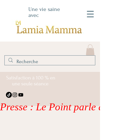
Une vie saine
avec
Satisfaction à 100 % en
une seule séance
Presse : Le Point parle de moi – li