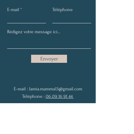
E-mail
Téléphone
Envoyer
E-mail :
lamia.mamma13@gmail.com
Téléphone :
06 09 16 91 44
Les séances d'accompagnement
en développement personnel
se déroulent à votre domicile ou