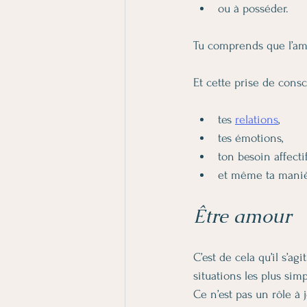
ou à posséder.
Tu comprends que l’am
Et cette prise de cons
tes 
relations
,
tes émotions,
ton besoin affectif
et même ta maniè
Être amour
C’est de cela qu’il s’ag
situations les plus sim
Ce n’est pas un rôle à j