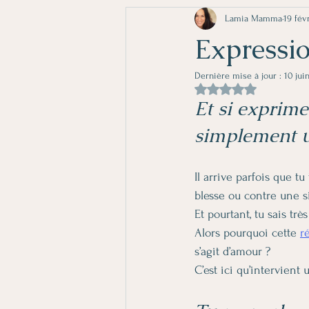
Lamia Mamma
19 fév
Expressio
Dernière mise à jour :
10 jui
Noté NaN étoiles sur 
Et si exprim
simplement un
Il arrive parfois que t
blesse ou contre une s
Et pourtant, tu sais trè
Alors pourquoi cette 
r
s’agit d’amour ?
C’est ici qu’intervien