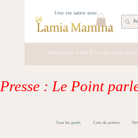
Une vie saine avec
Satisfaction à 100 % en une seule séan
Presse : Le Point parle
Tous les posts
Coin de poésie
Dé