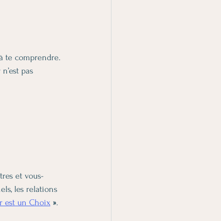
 à te comprendre.
n’est pas 
 
tres et vous-
s, les relations 
r est un Choix
 »
.