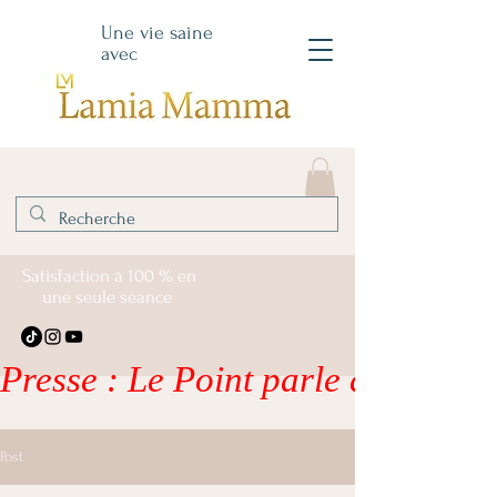
Une vie saine
avec
Satisfaction à 100 % en
une seule séance
Presse : Le Point parle de moi – li
Post