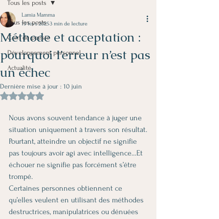
Tous les posts
Lamia Mamma
Tous les posts
19 févr. 2025
3 min de lecture
Méthode et acceptation :
Coin de poésie
pourquoi l’erreur n’est pas
Développement personnel
un échec
Actualité
Dernière mise à jour :
10 juin
Noté NaN étoiles sur 5.
Nous avons souvent tendance à juger une 
situation uniquement à travers son résultat.
Pourtant, atteindre un objectif ne signifie 
pas toujours avoir agi avec intelligence…Et 
échouer ne signifie pas forcément s’être 
trompé.
Certaines personnes obtiennent ce 
qu’elles veulent en utilisant des méthodes 
destructrices, manipulatrices ou dénuées 