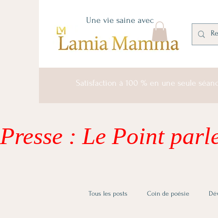
Une vie saine avec
Satisfaction à 100 % en une seule séan
Presse : Le Point parle
Tous les posts
Coin de poésie
Dé