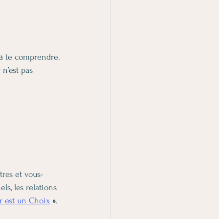
 à te comprendre.
n’est pas 
 
tres et vous-
s, les relations 
r est un Choix
 »
.