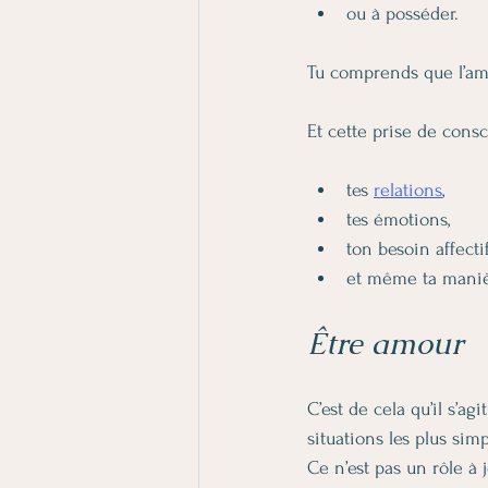
ou à posséder.
Tu comprends que l’am
Et cette prise de cons
tes 
relations
,
tes émotions,
ton besoin affectif
et même ta maniè
Être amour
C’est de cela qu’il s’ag
situations les plus sim
Ce n’est pas un rôle à j