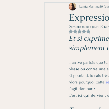
Lamia Mamma
19 fév
Expressio
Dernière mise à jour :
10 jui
Noté NaN étoiles sur 
Et si exprim
simplement un
Il arrive parfois que t
blesse ou contre une s
Et pourtant, tu sais trè
Alors pourquoi cette 
r
s’agit d’amour ?
C’est ici qu’intervien