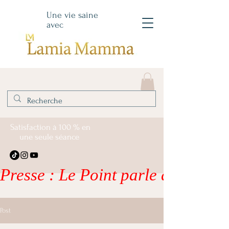
Une vie saine
avec
Satisfaction à 100 % en
une seule séance
Presse : Le Point parle de moi – li
Post