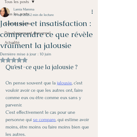
Tous les posts
Lamia Mamma
Tous les posts
19 oct. 2025
2 min de lecture
Jalousie et insatisfaction :
Coin de poésie
comprendre ce que révèle
Développement personnel
vraiment la jalousie
Actualité
Dernière mise à jour :
10 juin
Noté NaN étoiles sur 5.
Qu’est-ce que la jalousie ?
On pense souvent que la 
jalousie
, c’est 
vouloir avoir ce que les autres ont, faire 
comme eux ou être comme eux sans y 
parvenir.
C’est effectivement le cas pour une 
personne qui 
se compare
, qui estime avoir 
moins, être moins ou faire moins bien que 
les autres.