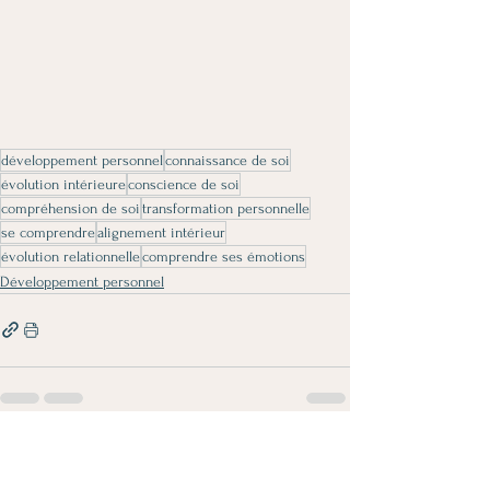
développement personnel
connaissance de soi
évolution intérieure
conscience de soi
compréhension de soi
transformation personnelle
se comprendre
alignement intérieur
évolution relationnelle
comprendre ses émotions
Développement personnel
Voir tout
Posts récents