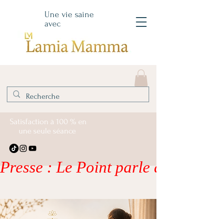
Une vie saine
avec
Satisfaction à 100 % en
une seule séance
Presse : Le Point parle de moi – li