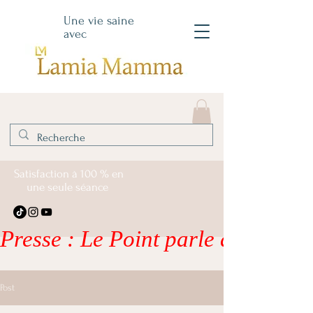
Une vie saine
avec
Satisfaction à 100 % en
une seule séance
Presse : Le Point parle de moi – li
Post