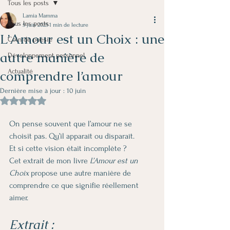
Tous les posts
Lamia Mamma
Tous les posts
5 juin 2025
1 min de lecture
L’Amour est un Choix : une
Coin de poésie
autre manière de
Développement personnel
comprendre l’amour
Actualité
Dernière mise à jour :
10 juin
Noté NaN étoiles sur 5.
On pense souvent que l’amour ne se 
choisit pas. Qu’il apparaît ou disparaît.
Et si cette vision était incomplète ?
Cet extrait de mon livre 
L’Amour est un 
Choix
 propose une autre manière de 
comprendre ce que signifie réellement 
aimer.
Extrait :