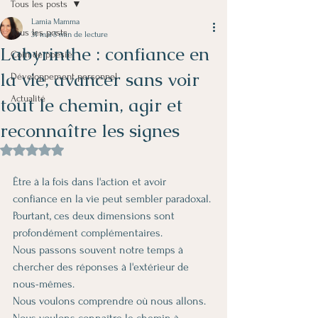
Tous les posts
Lamia Mamma
Tous les posts
31 mai
5 min de lecture
Labyrinthe : confiance en
Coin de poésie
la vie, avancer sans voir
Développement personnel
tout le chemin, agir et
Actualité
reconnaître les signes
Noté NaN étoiles sur 5.
Être à la fois dans l'action et avoir 
confiance en la vie peut sembler paradoxal.
Pourtant, ces deux dimensions sont 
profondément complémentaires.
Nous passons souvent notre temps à 
chercher des réponses à l'extérieur de 
nous-mêmes.
Nous voulons comprendre où nous allons.
Nous voulons connaître le chemin à 