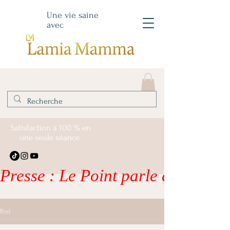
Une vie saine
avec
Satisfaction à 100 % en
une seule séance
Presse : Le Point parle de moi – li
Post